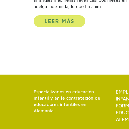
infantiles madrileñas llevan casi dos meses en
huelga indefinida, lo que ha anim.....
LEER MÁS
EMPL
Especializados en educación
infantil y en la contratación de
INFA
educadores infantiles en
FORM
Alemania
EDUC
ALEM