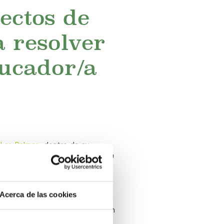
ectos de
 resolver
ucador/a
Las Palmas
, dentro de su
das con Alemania, su idioma y su
a en Alemania, y
Eduardo
,
Acerca de las cookies
elen plantearse las personas
ogación del título, la adaptación
oración permitió acercar el