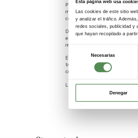
Esta página web usa cookie
Programa HELMECA a estudiantes y
Las cookies de este sitio we
mensajes principales fue claro: 
con actitud, constancia y disposi
y analizar el tráfico. Ademá
redes sociales, publicidad y
Durante los directos también se
que hayan recopilado a parti
en los trámites, orientación an
realizado este camino.
Selección
Necesarias
de
Esta iniciativa refuerza el com
consentimiento
trabajar como educadores infant
crecimiento profesional, aprendiza
La entrada completa publicada 
Denegar