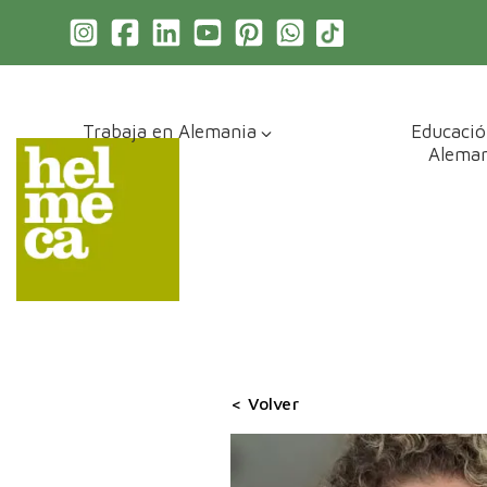
Trabaja en Alemania
Educació
Aleman
< Volver