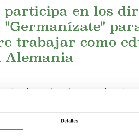
articipa en los dir
 "Germanízate" para
re trabajar como ed
en Alemania
temente en dos
encuentros en directo
organizados por
Alemán 
 un espacio dedicado a compartir experiencias reales relaciona
paron
Ana, educadora infantil
española que actualmente trabaj
Detalles
MECA. Ambos abordaron algunas de las principales dudas que su
rera profesional en Alemania: el aprendizaje del idioma, la homol
miento durante el proceso y las condiciones laborales. La colab