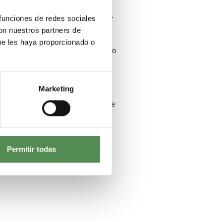
ráctica y realista. Uno de los
 funciones de redes sociales
o, pero sí es fundamental contar
ente.
con nuestros partners de
ue les haya proporcionado o
ón lingüística específica, apoyo
cadores españoles que ya han
Marketing
 y útil para quienes valoran
presenta como una oportunidad de
Permitir todas