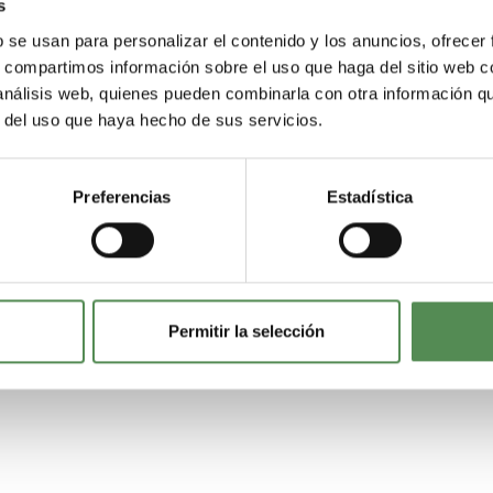
s
 profesionales de Educación Infantil desde una perspectiva p
b se usan para personalizar el contenido y los anuncios, ofrecer
no es necesario saber alemán previamente para iniciar el proces
ción para afrontar una experiencia profesional y personal exig
s, compartimos información sobre el uso que haga del sitio web 
 análisis web, quienes pueden combinarla con otra información q
 destacó el papel del acompañamiento. HELMECA ofrece formaci
r del uso que haya hecho de sus servicios.
tes y después de la llegada a Alemania y una comunidad de edu
Preferencias
Estadística
promiso de HELMECA con una comunicación cercana, transparente
iles en Alemania. Más que una oferta laboral, el programa se 
je internacional y desarrollo personal.
por Alemán Las Palmas puede
leerse aquí
Permitir la selección