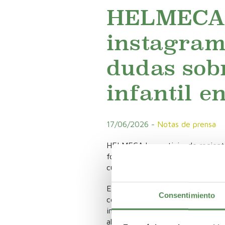
HELMECA p
instagram
dudas sob
infantil 
17/06/2026 -
Notas de prensa
HELMECA ha participado recien
formato
Directos Germanízate
,
cultura.
En estas conversaciones partici
Consentimiento
coordinador de selección de HEL
interesadas en desarrollar su car
al país, la vivienda, el acompaña