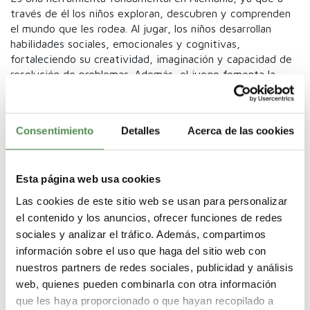
través de él los niños exploran, descubren y comprenden
el mundo que les rodea. Al jugar, los niños desarrollan
habilidades sociales, emocionales y cognitivas,
fortaleciendo su creatividad, imaginación y capacidad de
resolución de problemas. Además, el juego fomenta la
autoexpresión, la confianza en sí mismos y la construcción
de relaciones interpersonales. En Alemania, el juego se
convierte en una herramienta poderosa que facilita el
Consentimiento
Detalles
Acerca de las cookies
aprendizaje significativo y el desarrollo
integral de los niños.
Esta página web usa cookies
Las cookies de este sitio web se usan para personalizar
el contenido y los anuncios, ofrecer funciones de redes
sociales y analizar el tráfico. Además, compartimos
información sobre el uso que haga del sitio web con
nuestros partners de redes sociales, publicidad y análisis
web, quienes pueden combinarla con otra información
que les haya proporcionado o que hayan recopilado a