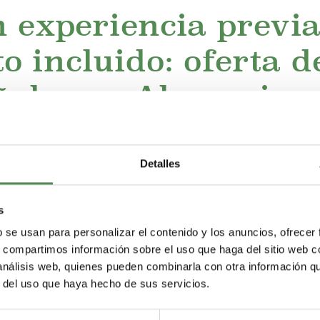
n experiencia previa
o incluido: oferta d
ñoles en Alemania
Detalles
a inseguridad laboral, muchas personas se plantean el reto de b
ndiciones y salarios. Muchas jóvenes ven en el
trabajo de maes
diciones económicas, personales y profesionales.
s
b se usan para personalizar el contenido y los anuncios, ofrecer
s, compartimos información sobre el uso que haga del sitio web 
 análisis web, quienes pueden combinarla con otra información q
r del uso que haya hecho de sus servicios.