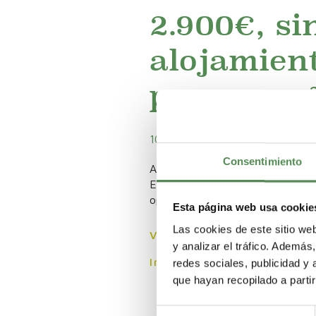
2.900€, si
alojamient
para espa
10/08/2022 -
Notas de prensa
Consentimiento
A raíz de la crisis económica y l
Europa para acceder a mejores co
oportunidad para mejorar sus con
Esta página web usa cookie
Las cookies de este sitio we
Ver noticia
y analizar el tráfico. Ademá
Ir a la noticia
redes sociales, publicidad y
que hayan recopilado a parti
Selección