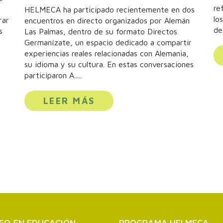
re
HELMECA ha participado recientemente en dos
lo
rar
encuentros en directo organizados por Alemán
de
s
Las Palmas, dentro de su formato Directos
Germanízate, un espacio dedicado a compartir
experiencias reales relacionadas con Alemania,
su idioma y su cultura. En estas conversaciones
participaron A.....
LEER MÁS
EO EN EDUCACIÓN
PROGRAMA HELMECA