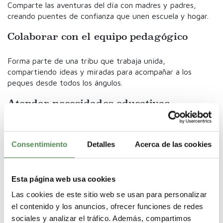
Comparte las aventuras del día con madres y padres,
creando puentes de confianza que unen escuela y hogar.
Colaborar con el equipo pedagógico
Forma parte de una tribu que trabaja unida,
compartiendo ideas y miradas para acompañar a los
peques desde todos los ángulos.
Atender necesidades educativas
especiales
Abre caminos para que todos puedan avanzar, adaptando
Consentimiento
Detalles
Acerca de las cookies
el cuento, el ritmo y la melodía a cada niño/a
Funciones según la etapa: de 0 a 3
Esta página web usa cookies
años y de 3 a 6 años
Las cookies de este sitio web se usan para personalizar
el contenido y los anuncios, ofrecer funciones de redes
Rol del educador infantil de 0 a 3 años
sociales y analizar el tráfico. Además, compartimos